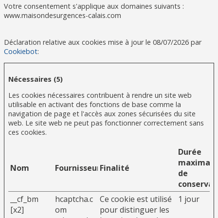
Votre consentement s'applique aux domaines suivants :
www.maisondesurgences-calais.com
Déclaration relative aux cookies mise à jour le 08/07/2026 par
Cookiebot
:
Nécessaires (5)
Les cookies nécessaires contribuent à rendre un site web
utilisable en activant des fonctions de base comme la
navigation de page et l'accès aux zones sécurisées du site
web. Le site web ne peut pas fonctionner correctement sans
ces cookies.
Durée
maximale
Nom
Fournisseur
Finalité
de
conservat
__cf_bm
hcaptcha.c
Ce cookie est utilisé
1 jour
[x2]
om
pour distinguer les