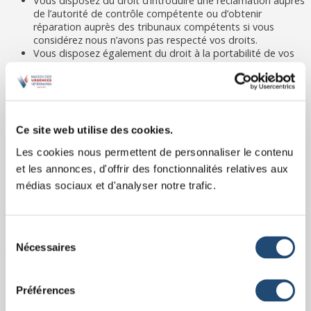
Vous disposez du droit d’introduire une réclamation auprès
de l’autorité de contrôle compétente ou d’obtenir
réparation auprès des tribunaux compétents si vous
considérez nous n’avons pas respecté vos droits.
Vous disposez également du droit à la portabilité de vos
données, c’est-à-dire au droit de recevoir les Données
Personnelles que vous nous avez fournis dans un format
structuré, couramment utilisé et lisible par la machine et le
droit de transmettre ces données à un autre responsable
du traitement.
Ce site web utilise des cookies.
Vous disposez également du droit de définir des directives
relatives au sort de vos Données Personnelles après votre
Les cookies nous permettent de personnaliser le contenu
mort.
et les annonces, d'offrir des fonctionnalités relatives aux
médias sociaux et d'analyser notre trafic.
8. CONFIDENTIALITÉ DE VOTRE MOT DE PASSE
Vous êtes responsable de la confidentialité du mot de passe que
nous vous avez choisi pour accéder à votre compte sur notre
Sélection
Plateforme.
Nécessaires
du
Vous vous engagez à conserver ce mot de passe secret et à ne
consentement
le communiquer à personne.
Préférences
9. LIENS VERS D’AUTRES SITES INTERNET ET RÉSEAUX SOCIAUX